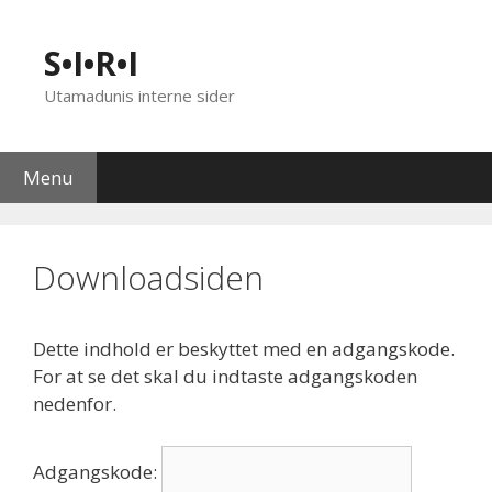
Hop
til
S•I•R•I
indhold
Utamadunis interne sider
Menu
Downloadsiden
Dette indhold er beskyttet med en adgangskode.
For at se det skal du indtaste adgangskoden
nedenfor.
Adgangskode: